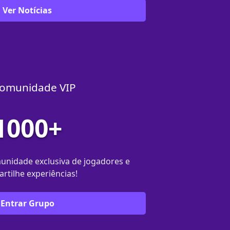
Ver Notícias
Comunidade VIP
1000+
unidade exclusiva de jogadores e
rtilhe experiências!
Entrar Grupo