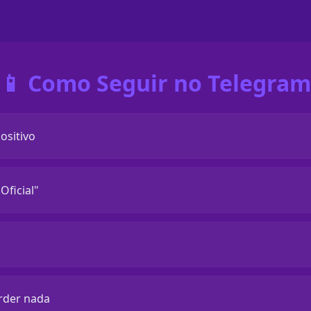
📱 Como Seguir no Telegram
ositivo
Oficial"
erder nada