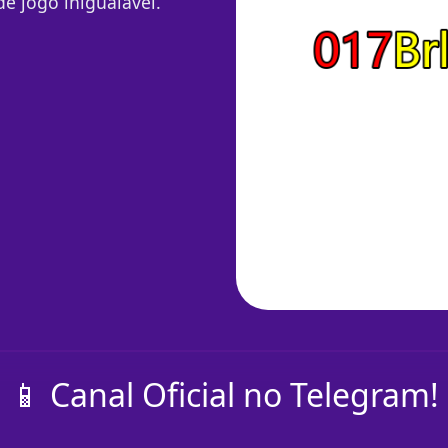
e jogo inigualável.
📱 Canal Oficial no Telegram!