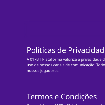
Políticas de Privacida
A 017Brl Plataforma valoriza a privacidade
uso de nossos canais de comunicação. Todos
nossos jogadores.
Termos e Condições