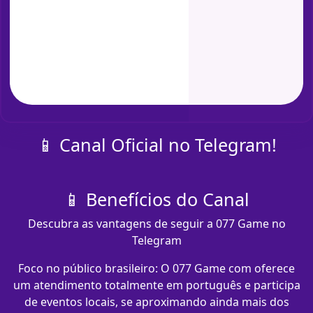
📱 Canal Oficial no Telegram!
📱 Benefícios do Canal
Descubra as vantagens de seguir a 077 Game no
Telegram
Foco no público brasileiro: O 077 Game com​ oferece
um atendimento totalmente em português e participa
de eventos locais, se aproximando ainda mais dos