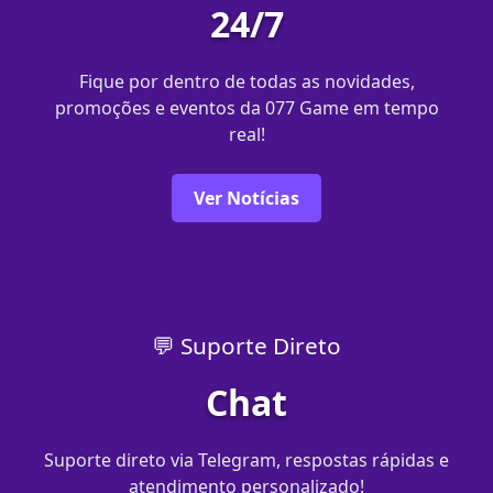
24/7
Fique por dentro de todas as novidades,
promoções e eventos da 077 Game em tempo
real!
Ver Notícias
💬 Suporte Direto
Chat
Suporte direto via Telegram, respostas rápidas e
atendimento personalizado!