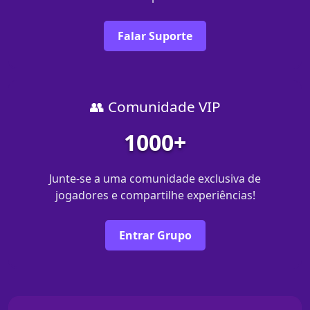
Falar Suporte
👥 Comunidade VIP
1000+
Junte-se a uma comunidade exclusiva de
jogadores e compartilhe experiências!
Entrar Grupo