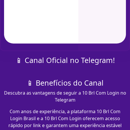
📱 Canal Oficial no Telegram!
📱 Benefícios do Canal
Descubra as vantagens de seguir a 10 Brl Com Login no
Telegram
Com anos de experiência, a plataforma 10 Brl Com
Login Brasil e a 10 Brl Com Login oferecem acesso
rápido por link e garantem uma experiência estável