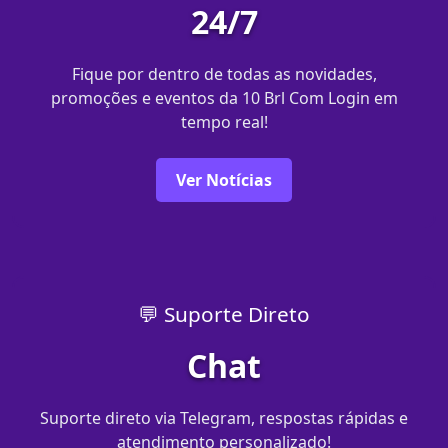
24/7
Fique por dentro de todas as novidades,
promoções e eventos da 10 Brl Com Login em
tempo real!
Ver Notícias
💬 Suporte Direto
Chat
Suporte direto via Telegram, respostas rápidas e
atendimento personalizado!