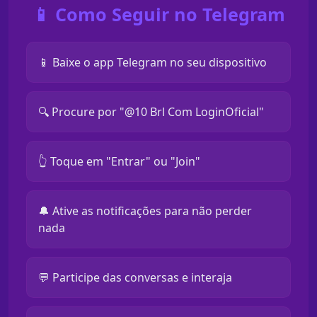
📱 Como Seguir no Telegram
📱 Baixe o app Telegram no seu dispositivo
🔍 Procure por "@10 Brl Com LoginOficial"
👆 Toque em "Entrar" ou "Join"
🔔 Ative as notificações para não perder
nada
💬 Participe das conversas e interaja