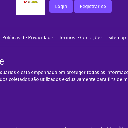
Login
Registrar-se
Políticas de Privacidade
Termos e Condições
Sitemap
de
 usuários e está empenhada em proteger todas as informaçõ
os coletados são utilizados exclusivamente para fins de m