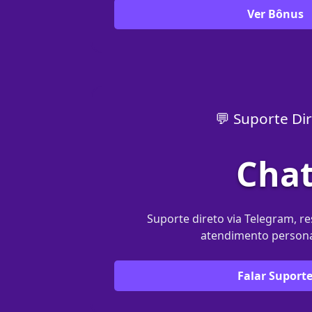
Ver Bônus
💬 Suporte Di
Cha
Suporte direto via Telegram, r
atendimento persona
Falar Suport