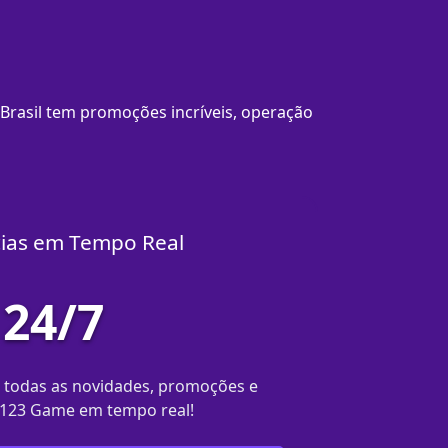
rasil tem promoções incríveis, operação
cias em Tempo Real
24/7
e todas as novidades, promoções e
 123 Game em tempo real!