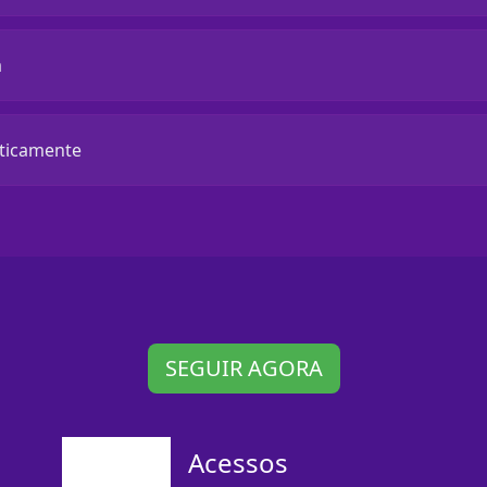
a
aticamente
SEGUIR AGORA
Acessos