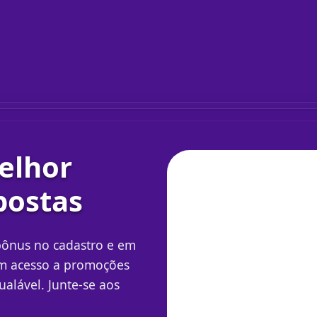
elhor
postas
bônus no cadastro e em
em acesso a promoções
ualável. Junte-se aos