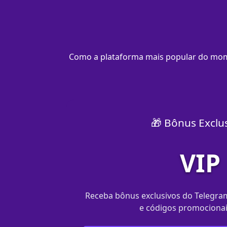
Como a plataforma mais popular do mome
🎁 Bônus Exclu
VIP
Receba bônus exclusivos do Telegra
e códigos promocionai