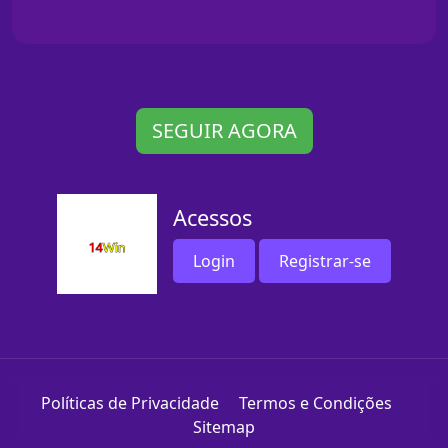
SEGUIR AGORA
Acessos
Login
Registrar-se
Políticas de Privacidade
Termos e Condições
Sitemap