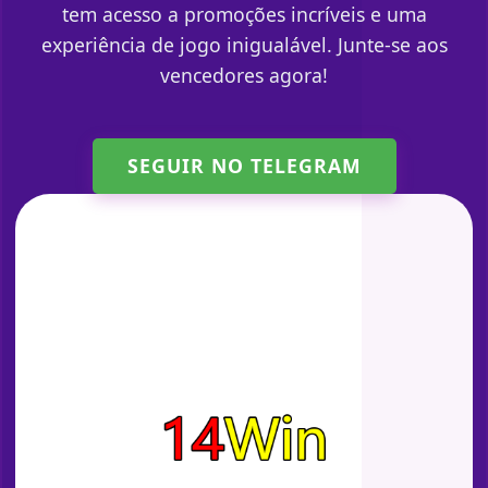
tem acesso a promoções incríveis e uma
experiência de jogo inigualável. Junte-se aos
vencedores agora!
SEGUIR NO TELEGRAM