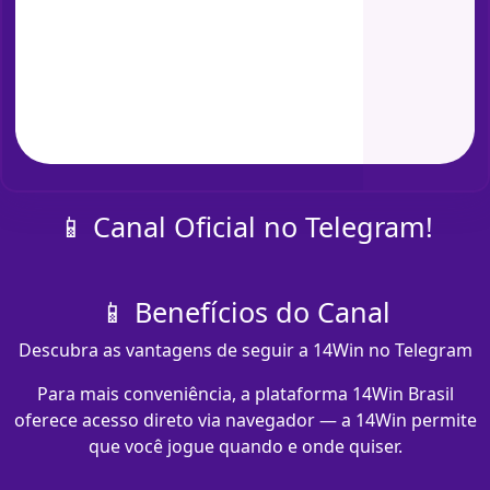
📱 Canal Oficial no Telegram!
📱 Benefícios do Canal
Descubra as vantagens de seguir a 14Win no Telegram
Para mais conveniência, a plataforma 14Win Brasil
oferece acesso direto via navegador — a 14Win permite
que você jogue quando e onde quiser.