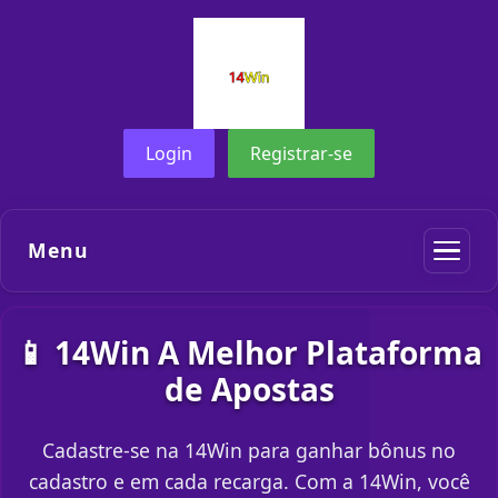
Login
Registrar-se
Menu
📱 14Win A Melhor Plataforma
de Apostas
Cadastre-se na 14Win para ganhar bônus no
cadastro e em cada recarga. Com a 14Win, você