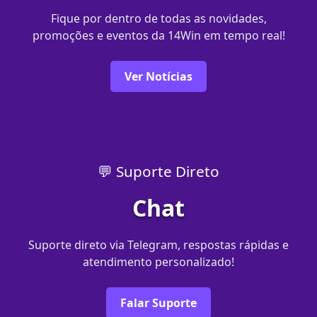
Fique por dentro de todas as novidades,
promoções e eventos da 14Win em tempo real!
Ver Notícias
💬 Suporte Direto
Chat
Suporte direto via Telegram, respostas rápidas e
atendimento personalizado!
Falar Suporte