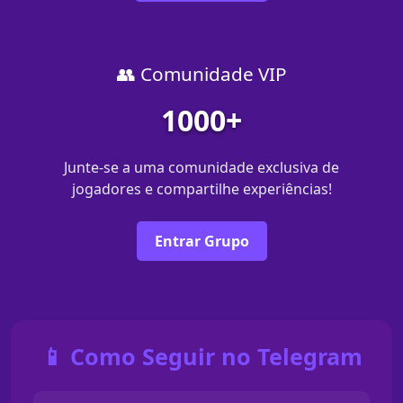
👥 Comunidade VIP
1000+
Junte-se a uma comunidade exclusiva de
jogadores e compartilhe experiências!
Entrar Grupo
📱 Como Seguir no Telegram