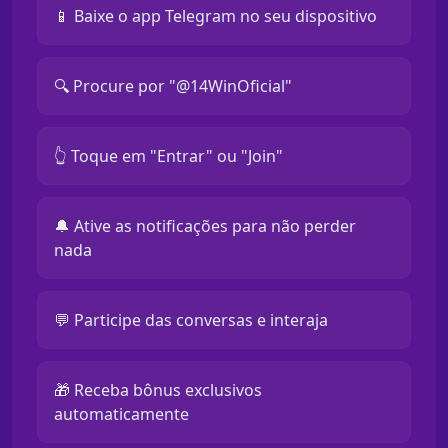
📱 Baixe o app Telegram no seu dispositivo
🔍 Procure por "@14WinOficial"
👆 Toque em "Entrar" ou "Join"
🔔 Ative as notificações para não perder
nada
💬 Participe das conversas e interaja
🎁 Receba bônus exclusivos
automaticamente