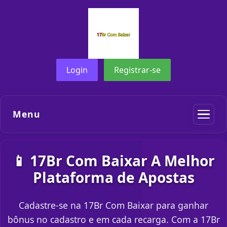
Login
Registrar-se
Menu
📱 17Br Com Baixar A Melhor
Plataforma de Apostas
Cadastre-se na 17Br Com Baixar para ganhar
bônus no cadastro e em cada recarga. Com a 17Br