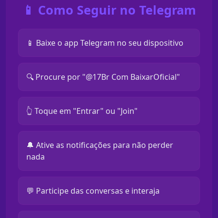
📱 Como Seguir no Telegram
📱 Baixe o app Telegram no seu dispositivo
🔍 Procure por "@17Br Com BaixarOficial"
👆 Toque em "Entrar" ou "Join"
🔔 Ative as notificações para não perder
nada
💬 Participe das conversas e interaja