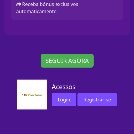
🎁 Receba bônus exclusivos
automaticamente
SEGUIR AGORA
Acessos
Login
Registrar-se