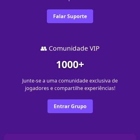
Falar Suporte
👥 Comunidade VIP
1000+
Junte-se a uma comunidade exclusiva de
jogadores e compartilhe experiências!
Entrar Grupo