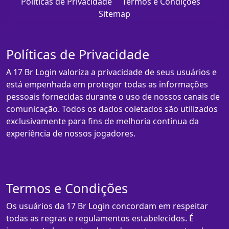
Políticas de Privacidade
Termos e Condições
Sitemap
Políticas de Privacidade
A 17 Br Login valoriza a privacidade de seus usuários e
está empenhada em proteger todas as informações
pessoais fornecidas durante o uso de nossos canais de
comunicação. Todos os dados coletados são utilizados
exclusivamente para fins de melhoria contínua da
experiência de nossos jogadores.
Termos e Condições
Os usuários da 17 Br Login concordam em respeitar
todas as regras e regulamentos estabelecidos. É