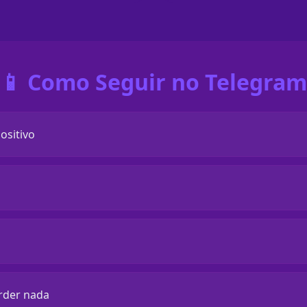
📱 Como Seguir no Telegram
ositivo
erder nada