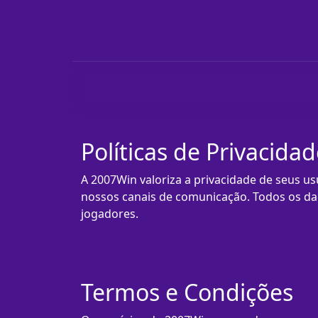
Políticas de Privacida
A 2007Win valoriza a privacidade de seus u
nossos canais de comunicação. Todos os dad
jogadores.
Termos e Condições