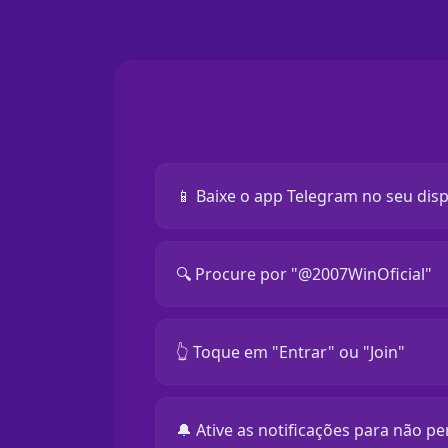
📱 Baixe o app Telegram no seu disp
🔍 Procure por "@2007WinOficial"
👆 Toque em "Entrar" ou "Join"
🔔 Ative as notificações para não p