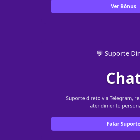
Ver Bônus
💬 Suporte Di
Cha
Suporte direto via Telegram, r
atendimento persona
Falar Suport