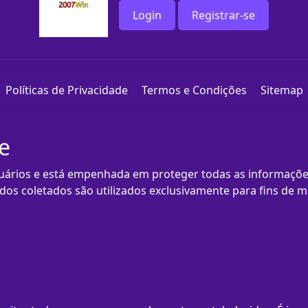
Login
Registrar-se
Políticas de Privacidade
Termos e Condições
Sitemap
de
suários e está empenhada em proteger todas as informaçõe
os coletados são utilizados exclusivamente para fins de m