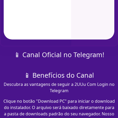
📱 Canal Oficial no Telegram!
📱 Benefícios do Canal
Descubra as vantagens de seguir a 2UUu Com Login no
Telegram
Clique no botão "Download PC" para iniciar o download
do instalador. O arquivo será baixado diretamente para
a pasta de downloads padrão do seu navegador. Nosso