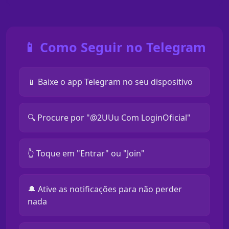
📱 Como Seguir no Telegram
📱 Baixe o app Telegram no seu dispositivo
🔍 Procure por "@2UUu Com LoginOficial"
👆 Toque em "Entrar" ou "Join"
🔔 Ative as notificações para não perder
nada