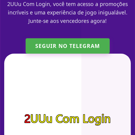
2UUu Com Login, você tem acesso a promoções
incríveis e uma experiência de jogo inigualável.
Junte-se aos vencedores agora!
SEGUIR NO TELEGRAM