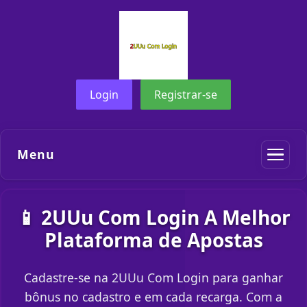
Login
Registrar-se
Menu
📱 2UUu Com Login A Melhor
Plataforma de Apostas
Cadastre-se na 2UUu Com Login para ganhar
bônus no cadastro e em cada recarga. Com a