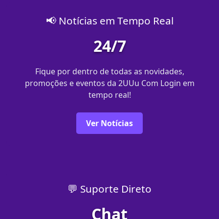
📢 Notícias em Tempo Real
24/7
Fique por dentro de todas as novidades,
promoções e eventos da 2UUu Com Login em
tempo real!
Ver Notícias
💬 Suporte Direto
Chat