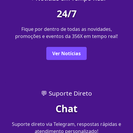
24/7
Fique por dentro de todas as novidades,
promoções e eventos da 356X em tempo real!
Ver Notícias
💬 Suporte Direto
Chat
Suporte direto via Telegram, respostas rápidas e
atendimento personalizado!