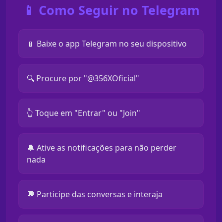
📱 Como Seguir no Telegram
📱 Baixe o app Telegram no seu dispositivo
🔍 Procure por "@356XOficial"
👆 Toque em "Entrar" ou "Join"
🔔 Ative as notificações para não perder
nada
💬 Participe das conversas e interaja