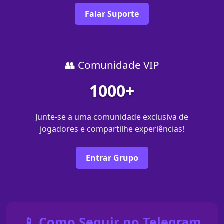
Falar Suporte
👥 Comunidade VIP
1000+
Junte-se a uma comunidade exclusiva de
jogadores e compartilhe experiências!
Entrar Grupo
📱 Como Seguir no Telegram