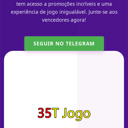
tem acesso a promoções incríveis e uma
experiência de jogo inigualável. Junte-se aos
vencedores agora!
SEGUIR NO TELEGRAM