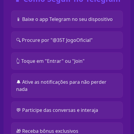
📱 Baixe o app Telegram no seu dispositivo
🔍 Procure por "@35T JogoOficial"
👆 Toque em "Entrar" ou "Join"
🔔 Ative as notificações para não perder
nada
💬 Participe das conversas e interaja
🎁 Receba bônus exclusivos