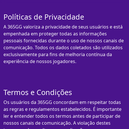
Políticas de Privacidade
A 365GG valoriza a privacidade de seus usuários e está
empenhada em proteger todas as informações
pessoais fornecidas durante o uso de nossos canais de
comunicação. Todos os dados coletados são utilizados
exclusivamente para fins de melhoria contínua da
experiência de nossos jogadores.
Termos e Condições
Os usuários da 365GG concordam em respeitar todas
as regras e regulamentos estabelecidos. É importante
ler e entender todos os termos antes de participar de
nossos canais de comunicação. A violação destes