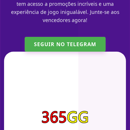
tem acesso a promoções incríveis e uma
experiência de jogo inigualável. Junte-se aos
vencedores agora!
SEGUIR NO TELEGRAM