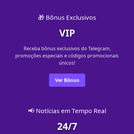
🎁 Bônus Exclusivos
VIP
Receba bônus exclusivos do Telegram,
promoções especiais e códigos promocionais
únicos!
Ver Bônus
📢 Notícias em Tempo Real
24/7