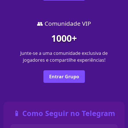
👥 Comunidade VIP
1000+
Junte-se a uma comunidade exclusiva de
jogadores e compartilhe experiências!
Entrar Grupo
📱 Como Seguir no Telegram