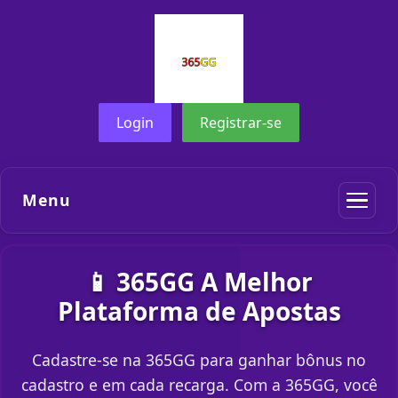
Login
Registrar-se
Menu
📱 365GG A Melhor
Plataforma de Apostas
Cadastre-se na 365GG para ganhar bônus no
cadastro e em cada recarga. Com a 365GG, você