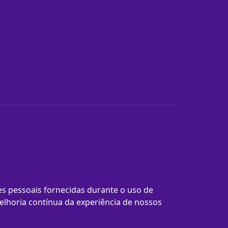
es pessoais fornecidas durante o uso de
elhoria contínua da experiência de nossos