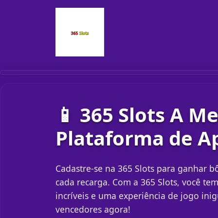
📱 365 Slots A M
Plataforma de A
Cadastre-se na 365 Slots para ganhar b
cada recarga. Com a 365 Slots, você te
incríveis e uma experiência de jogo inig
vencedores agora!