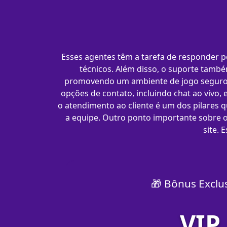
Esses agentes têm a tarefa de responder p
técnicos. Além disso, o suporte tamb
promovendo um ambiente de jogo seguro e 
opções de contato, incluindo chat ao vivo
o atendimento ao cliente é um dos pilares q
a equipe. Outro ponto importante sobre o 
site. 
🎁 Bônus Exclu
VIP