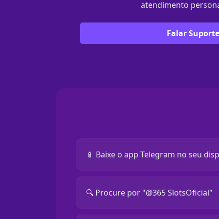
atendimento persona
Falar Suport
📱 Baixe o app Telegram no seu disp
🔍 Procure por "@365 SlotsOficial"