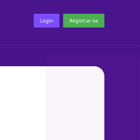
Login
Registrar-se