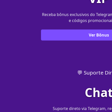
Receba bônus exclusivos do Telegra
e códigos promocionai
Ver Bônus
💬 Suporte Di
Cha
Suporte direto via Telegram, r