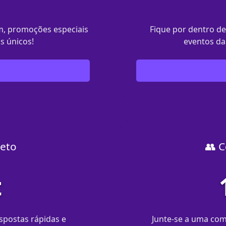
m, promoções especiais
Fique por dentro d
s únicos!
eventos da
reto
👥 
t
espostas rápidas e
Junte-se a uma com