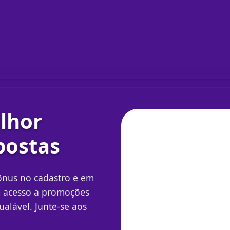
elhor
postas
ônus no cadastro e em
m acesso a promoções
ualável. Junte-se aos