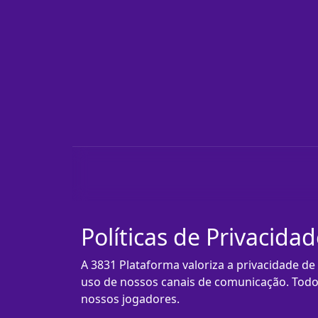
Políticas de Privacida
A 3831 Plataforma valoriza a privacidade d
uso de nossos canais de comunicação. Todos
nossos jogadores.