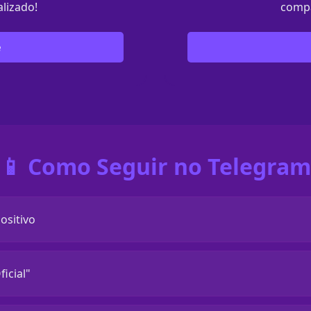
lizado!
compa
e
📱 Como Seguir no Telegram
ositivo
icial"