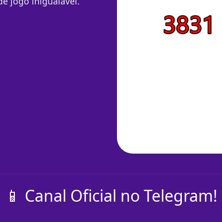
e jogo inigualável.
📱 Canal Oficial no Telegram!