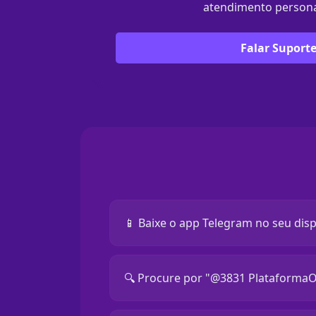
atendimento persona
Falar Suport
📱 Baixe o app Telegram no seu disp
🔍 Procure por "@3831 PlataformaOf