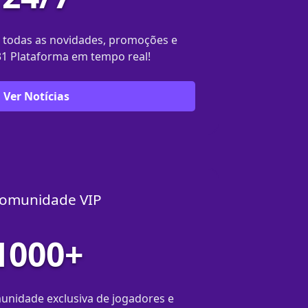
e todas as novidades, promoções e
31 Plataforma em tempo real!
Ver Notícias
Comunidade VIP
1000+
unidade exclusiva de jogadores e