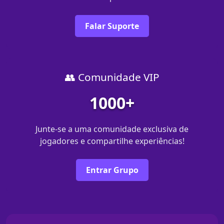
Falar Suporte
👥 Comunidade VIP
1000+
Junte-se a uma comunidade exclusiva de
jogadores e compartilhe experiências!
Entrar Grupo