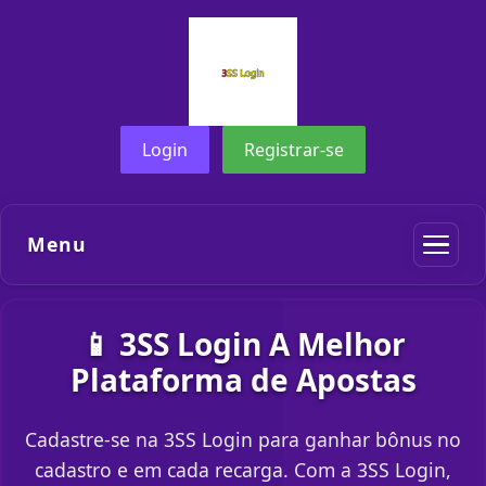
Login
Registrar-se
Menu
📱 3SS Login A Melhor
Plataforma de Apostas
Cadastre-se na 3SS Login para ganhar bônus no
cadastro e em cada recarga. Com a 3SS Login,