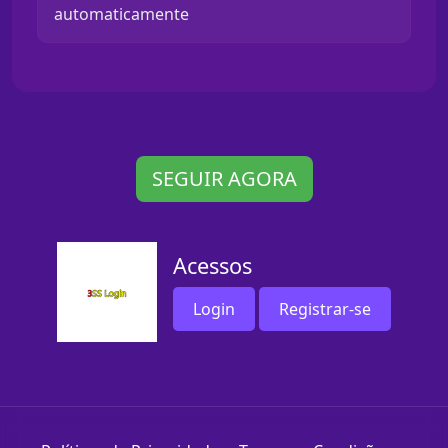
automaticamente
SEGUIR AGORA
Acessos
Login
Registrar-se