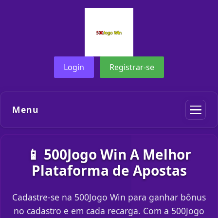
Login
Registrar-se
Menu
📱 500Jogo Win A Melhor
Plataforma de Apostas
Cadastre-se na 500Jogo Win para ganhar bônus
no cadastro e em cada recarga. Com a 500Jogo