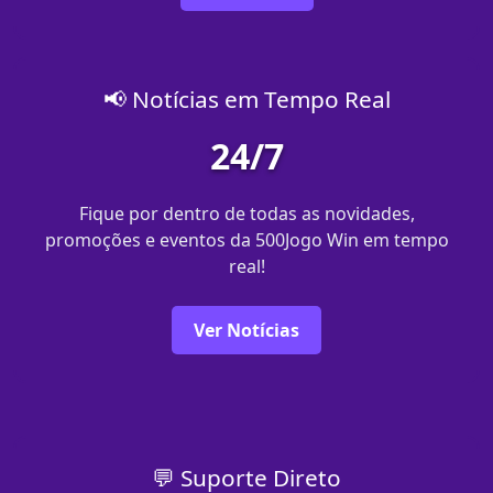
📢 Notícias em Tempo Real
24/7
Fique por dentro de todas as novidades,
promoções e eventos da 500Jogo Win em tempo
real!
Ver Notícias
💬 Suporte Direto