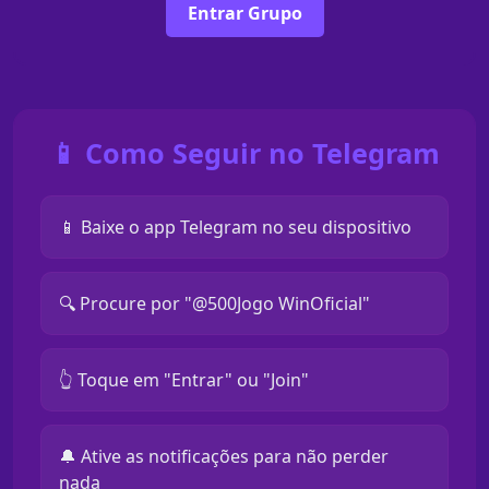
Entrar Grupo
📱 Como Seguir no Telegram
📱 Baixe o app Telegram no seu dispositivo
🔍 Procure por "@500Jogo WinOficial"
👆 Toque em "Entrar" ou "Join"
🔔 Ative as notificações para não perder
nada