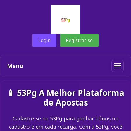
Login
Registrar-se
Menu
📱 53Pg A Melhor Plataforma
de Apostas
Cadastre-se na 53Pg para ganhar bônus no
cadastro e em cada recarga. Com a 53Pg, você