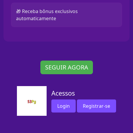
🎁 Receba bônus exclusivos
automaticamente
SEGUIR AGORA
Acessos
Login
Registrar-se