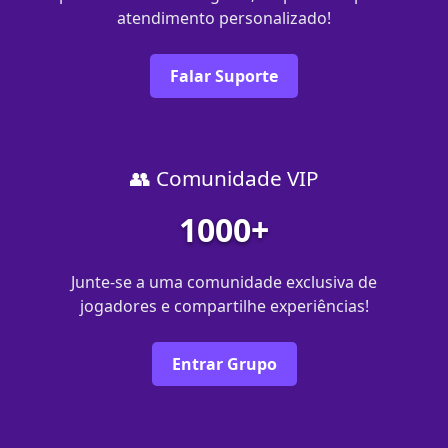
atendimento personalizado!
Falar Suporte
👥 Comunidade VIP
1000+
Junte-se a uma comunidade exclusiva de
jogadores e compartilhe experiências!
Entrar Grupo