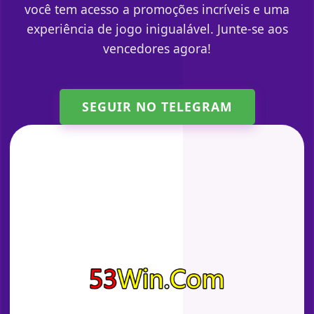
você tem acesso a promoções incríveis e uma
experiência de jogo inigualável. Junte-se aos
vencedores agora!
SEGUIR NO TELEGRAM