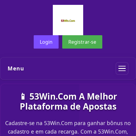
Login
Registrar-se
Menu
📱 53Win.Com A Melhor
Plataforma de Apostas
Cadastre-se na 53Win.Com para ganhar bônus no
cadastro e em cada recarga. Com a 53Win.Com,