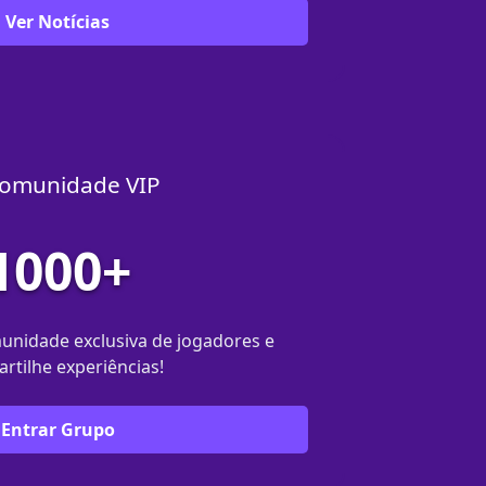
Ver Notícias
Comunidade VIP
1000+
unidade exclusiva de jogadores e
rtilhe experiências!
Entrar Grupo