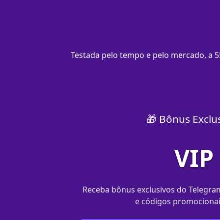
Testada pelo tempo e pelo mercado, a 
🎁 Bônus Exclu
VIP
Receba bônus exclusivos do Telegra
e códigos promocionai