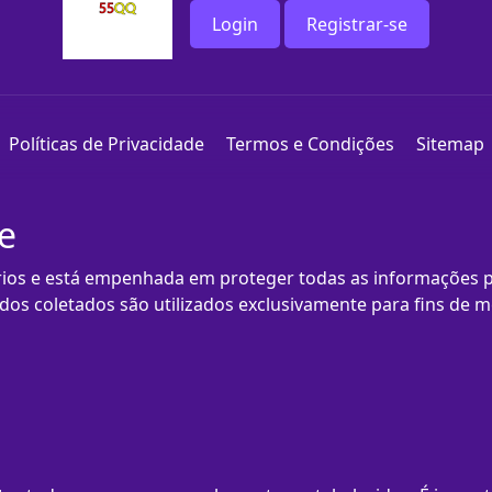
Login
Registrar-se
Políticas de Privacidade
Termos e Condições
Sitemap
de
ários e está empenhada em proteger todas as informações p
os coletados são utilizados exclusivamente para fins de m