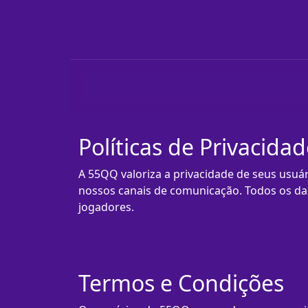
Políticas de Privacida
A 55QQ valoriza a privacidade de seus usu
nossos canais de comunicação. Todos os dad
jogadores.
Termos e Condições