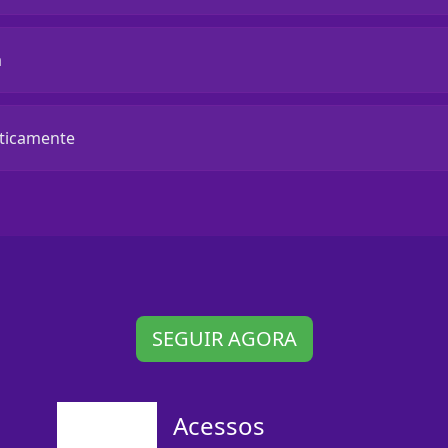
a
aticamente
SEGUIR AGORA
Acessos