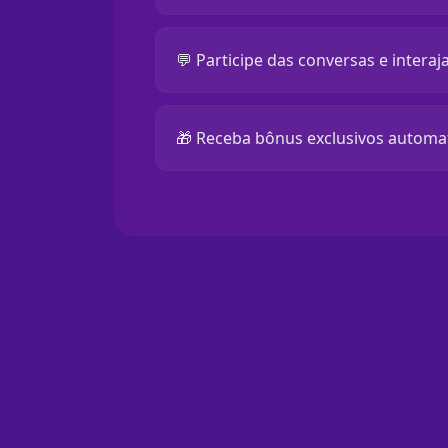
💬 Participe das conversas e interaj
🎁 Receba bônus exclusivos autom