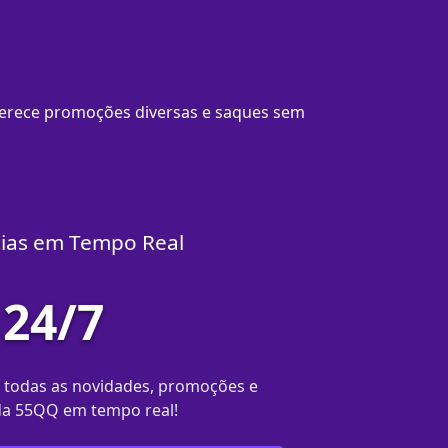
ferece promoções diversas e saques sem
cias em Tempo Real
24/7
e todas as novidades, promoções e
da 55QQ em tempo real!