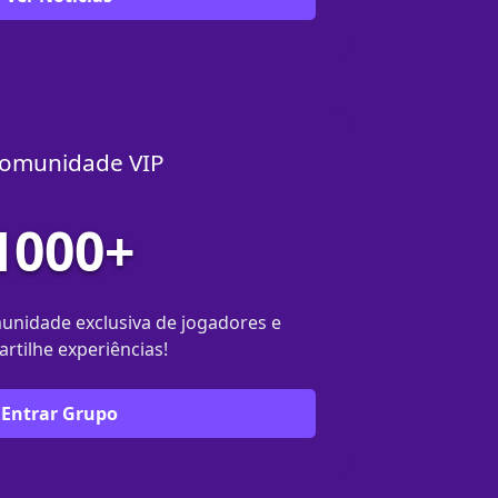
Comunidade VIP
1000+
unidade exclusiva de jogadores e
rtilhe experiências!
Entrar Grupo