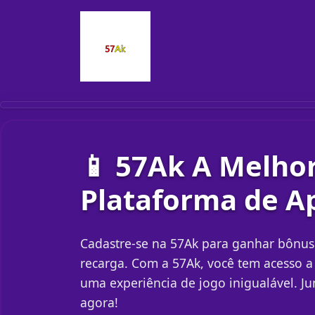
📱 57Ak A Melho
Plataforma de A
Cadastre-se na 57Ak para ganhar bônus
recarga. Com a 57Ak, você tem acesso a
uma experiência de jogo inigualável. J
agora!