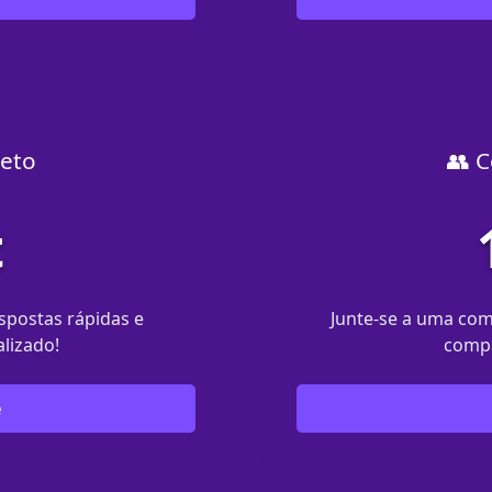
reto
👥 
t
espostas rápidas e
Junte-se a uma com
lizado!
compa
e