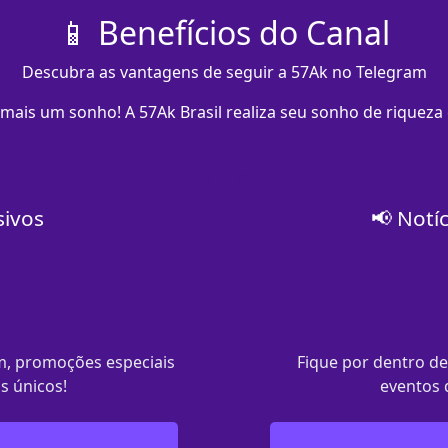
📱 Benefícios do Canal
Descubra as vantagens de seguir a 57Ak no Telegram
mais um sonho! A 57Ak Brasil realiza seu sonho de riqueza
sivos
📢 Notí
m, promoções especiais
Fique por dentro d
s únicos!
eventos 