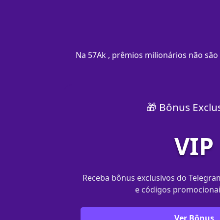
Na 57Ak , prêmios milionários não são 
🎁 Bônus Exclu
VIP
Receba bônus exclusivos do Telegra
e códigos promocionai
Ver Bônus