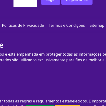
Políticas de Privacidade
Termos e Condições
Sitemap
de
rios e está empenhada em proteger todas as informações p
tados são utilizados exclusivamente para fins de melhoria
 todas as regras e regulamentos estabelecidos. É importa