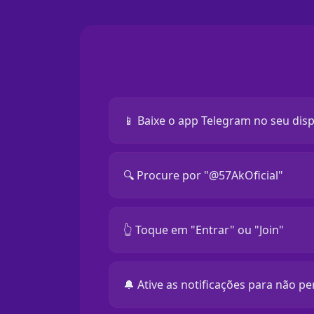
📱 Baixe o app Telegram no seu disp
🔍 Procure por "@57AkOficial"
👆 Toque em "Entrar" ou "Join"
🔔 Ative as notificações para não p