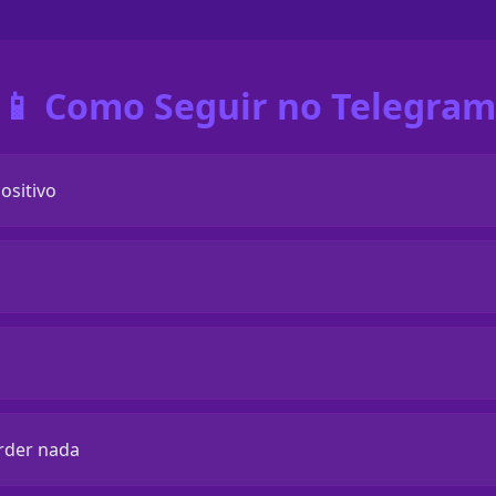
📱 Como Seguir no Telegram
ositivo
erder nada