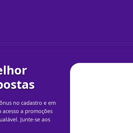
elhor
postas
ônus no cadastro e em
m acesso a promoções
ualável. Junte-se aos