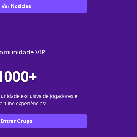
Ver Notícias
Comunidade VIP
1000+
unidade exclusiva de jogadores e
rtilhe experiências!
Entrar Grupo