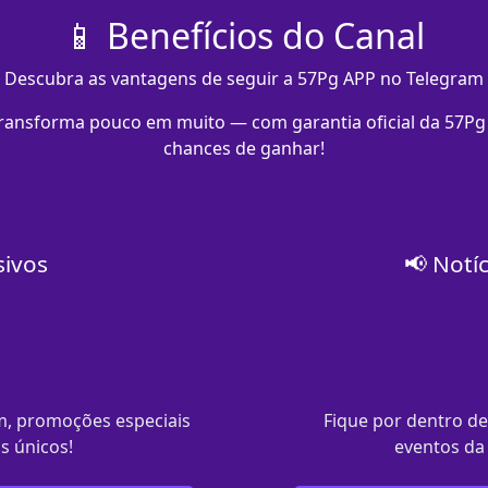
📱 Benefícios do Canal
Descubra as vantagens de seguir a 57Pg APP no Telegram
ansforma pouco em muito — com garantia oficial da 57Pg AP
chances de ganhar!
sivos
📢 Notí
m, promoções especiais
Fique por dentro d
s únicos!
eventos da