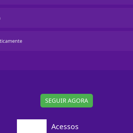
a
aticamente
SEGUIR AGORA
Acessos