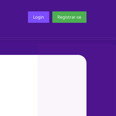
Login
Registrar-se