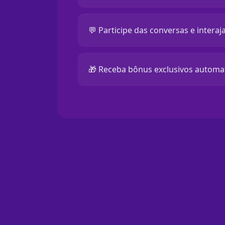
💬 Participe das conversas e interaj
🎁 Receba bônus exclusivos autom