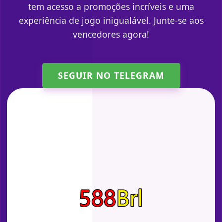
tem acesso a promoções incríveis e uma
experiência de jogo inigualável. Junte-se aos
vencedores agora!
SEGUIR NO TELEGRAM