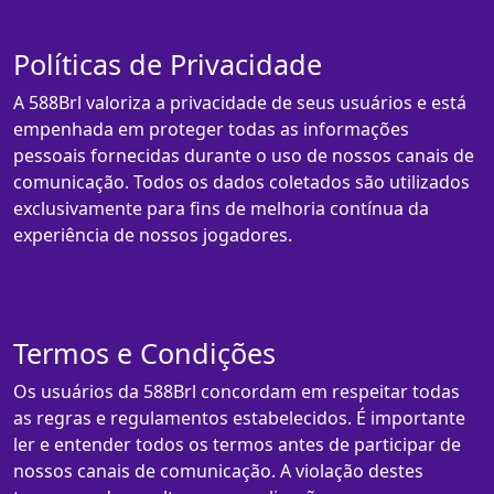
Políticas de Privacidade
A 588Brl valoriza a privacidade de seus usuários e está
empenhada em proteger todas as informações
pessoais fornecidas durante o uso de nossos canais de
comunicação. Todos os dados coletados são utilizados
exclusivamente para fins de melhoria contínua da
experiência de nossos jogadores.
Termos e Condições
Os usuários da 588Brl concordam em respeitar todas
as regras e regulamentos estabelecidos. É importante
ler e entender todos os termos antes de participar de
nossos canais de comunicação. A violação destes