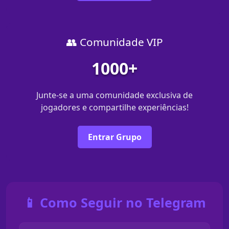
👥 Comunidade VIP
1000+
Junte-se a uma comunidade exclusiva de
jogadores e compartilhe experiências!
Entrar Grupo
📱 Como Seguir no Telegram