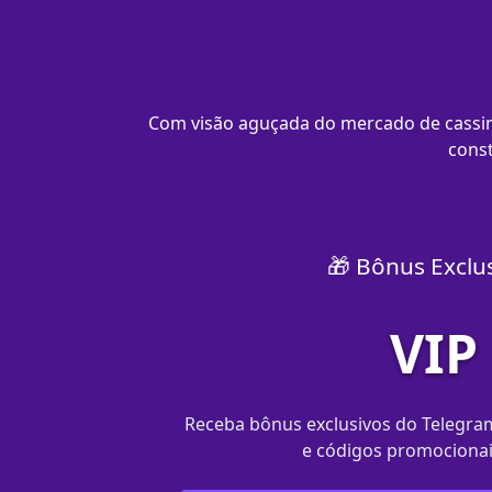
Com visão aguçada do mercado de cassin
const
🎁 Bônus Exclu
VIP
Receba bônus exclusivos do Telegra
e códigos promocionai