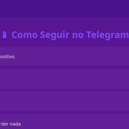
📱 Como Seguir no Telegram
ositivo
erder nada