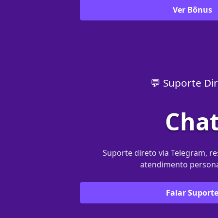
Ver Bônus
💬 Suporte Di
Cha
Suporte direto via Telegram, r
atendimento persona
Falar Suport