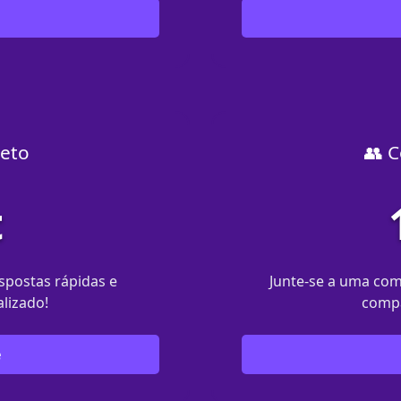
reto
👥 
t
espostas rápidas e
Junte-se a uma com
lizado!
compa
e