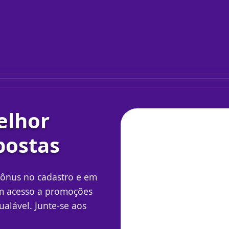
elhor
postas
bônus no cadastro e em
em acesso a promoções
ualável. Junte-se aos