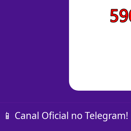
📱 Canal Oficial no Telegram!