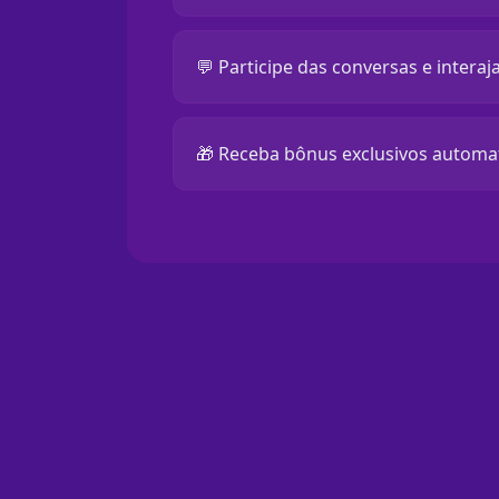
💬 Participe das conversas e interaj
🎁 Receba bônus exclusivos autom