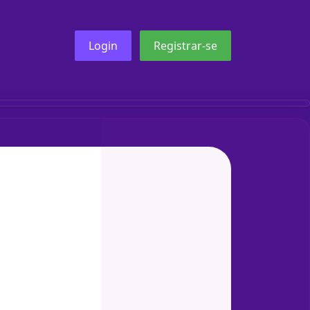
Login
Registrar-se