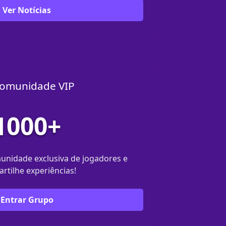
Ver Notícias
Comunidade VIP
1000+
unidade exclusiva de jogadores e
rtilhe experiências!
Entrar Grupo