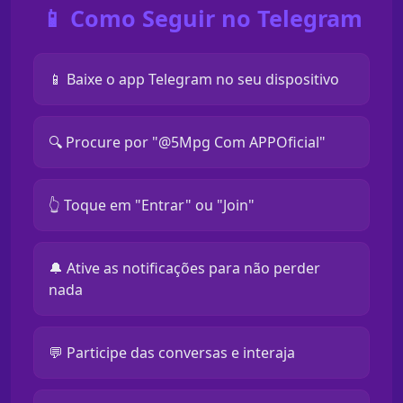
📱 Como Seguir no Telegram
📱 Baixe o app Telegram no seu dispositivo
🔍 Procure por "@5Mpg Com APPOficial"
👆 Toque em "Entrar" ou "Join"
🔔 Ative as notificações para não perder
nada
💬 Participe das conversas e interaja