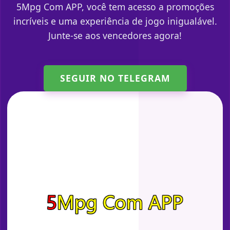
5Mpg Com APP, você tem acesso a promoções
incríveis e uma experiência de jogo inigualável.
Junte-se aos vencedores agora!
SEGUIR NO TELEGRAM