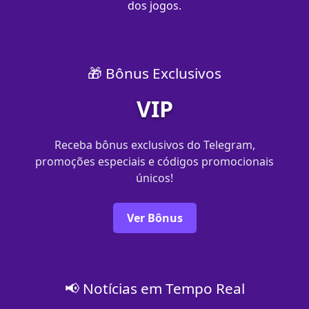
dos jogos.
🎁 Bônus Exclusivos
VIP
Receba bônus exclusivos do Telegram,
promoções especiais e códigos promocionais
únicos!
Ver Bônus
📢 Notícias em Tempo Real