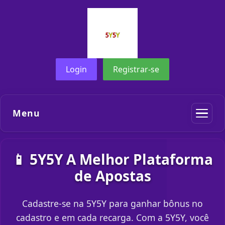
Login
Registrar-se
Menu
📱 5Y5Y A Melhor Plataforma
de Apostas
Cadastre-se na 5Y5Y para ganhar bônus no
cadastro e em cada recarga. Com a 5Y5Y, você