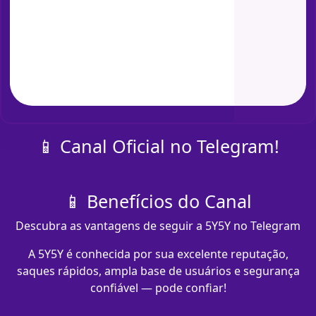
📱 Canal Oficial no Telegram!
📱 Benefícios do Canal
Descubra as vantagens de seguir a 5Y5Y no Telegram
A 5Y5Y é conhecida por sua excelente reputação,
saques rápidos, ampla base de usuários e segurança
confiável — pode confiar!