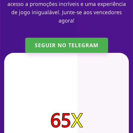
acesso a promoções incríveis e uma experiência
de jogo inigualável. Junte-se aos vencedores
agora!
SEGUIR NO TELEGRAM