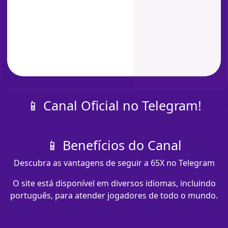
📱 Canal Oficial no Telegram!
📱 Benefícios do Canal
Descubra as vantagens de seguir a 65X no Telegram
O site está disponível em diversos idiomas, incluindo
português, para atender jogadores de todo o mundo.