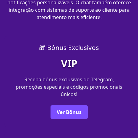
notificações personalizáveis. O chat também oferece
integração com sistemas de suporte ao cliente para
atendimento mais eficiente.
🎁 Bônus Exclusivos
VIP
Receba bônus exclusivos do Telegram,
promoções especiais e códigos promocionais
únicos!
Ver Bônus