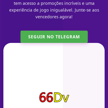
tem acesso a promoções incríveis e uma
experiência de jogo inigualável. Junte-se aos
vencedores agora!
SEGUIR NO TELEGRAM