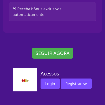
🎁 Receba bônus exclusivos
automaticamente
SEGUIR AGORA
Acessos
Login
Registrar-se