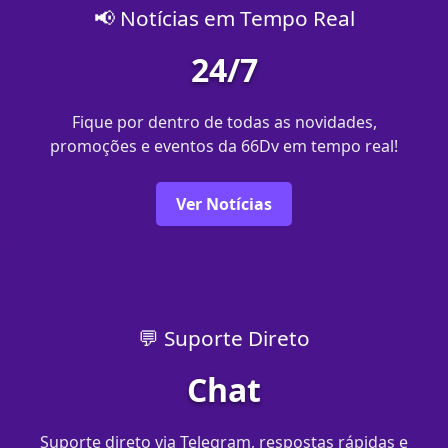
📢 Notícias em Tempo Real
24/7
Fique por dentro de todas as novidades,
promoções e eventos da 66Dv em tempo real!
Ver Notícias
💬 Suporte Direto
Chat
Suporte direto via Telegram, respostas rápidas e