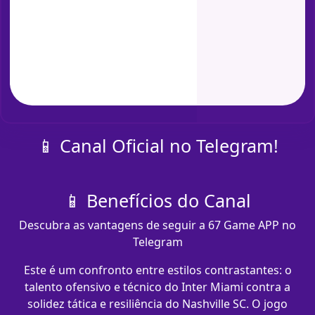
📱 Canal Oficial no Telegram!
📱 Benefícios do Canal
Descubra as vantagens de seguir a 67 Game APP no
Telegram
Este é um confronto entre estilos contrastantes: o
talento ofensivo e técnico do Inter Miami contra a
solidez tática e resiliência do Nashville SC. O jogo