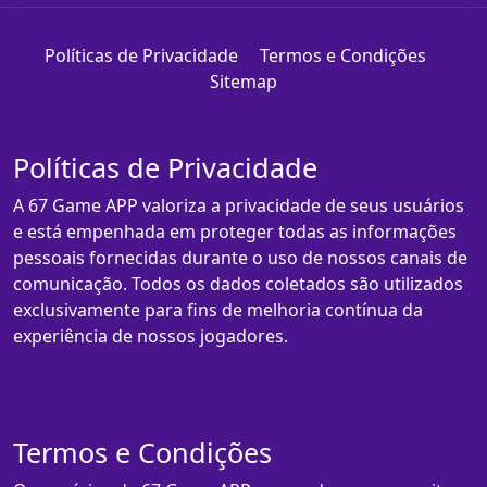
Políticas de Privacidade
Termos e Condições
Sitemap
Políticas de Privacidade
A 67 Game APP valoriza a privacidade de seus usuários
e está empenhada em proteger todas as informações
pessoais fornecidas durante o uso de nossos canais de
comunicação. Todos os dados coletados são utilizados
exclusivamente para fins de melhoria contínua da
experiência de nossos jogadores.
Termos e Condições