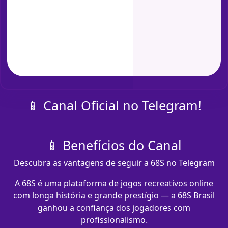
📱 Canal Oficial no Telegram!
📱 Benefícios do Canal
Descubra as vantagens de seguir a 68S no Telegram
A 68S é uma plataforma de jogos recreativos online
com longa história e grande prestígio — a 68S Brasil
ganhou a confiança dos jogadores com
profissionalismo.