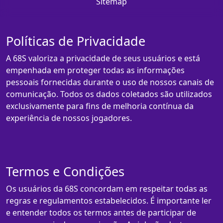
Sitemap
Políticas de Privacidade
A 68S valoriza a privacidade de seus usuários e está
empenhada em proteger todas as informações
pessoais fornecidas durante o uso de nossos canais de
comunicação. Todos os dados coletados são utilizados
exclusivamente para fins de melhoria contínua da
experiência de nossos jogadores.
Termos e Condições
Os usuários da 68S concordam em respeitar todas as
regras e regulamentos estabelecidos. É importante ler
e entender todos os termos antes de participar de