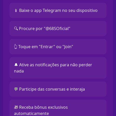
📱 Baixe o app Telegram no seu dispositivo
🔍 Procure por "@68SOficial"
👆 Toque em "Entrar" ou "Join"
🔔 Ative as notificações para não perder
nada
💬 Participe das conversas e interaja
🎁 Receba bônus exclusivos
automaticamente