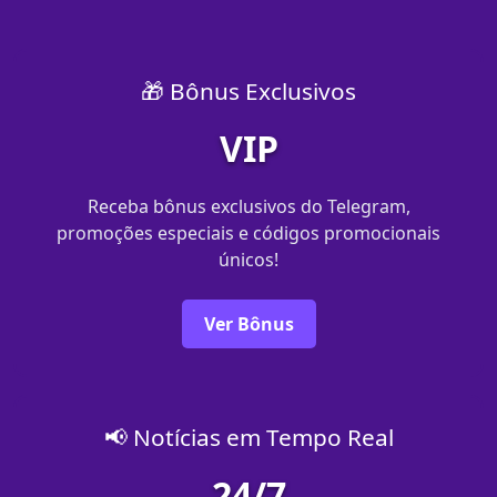
🎁 Bônus Exclusivos
VIP
Receba bônus exclusivos do Telegram,
promoções especiais e códigos promocionais
únicos!
Ver Bônus
📢 Notícias em Tempo Real
24/7