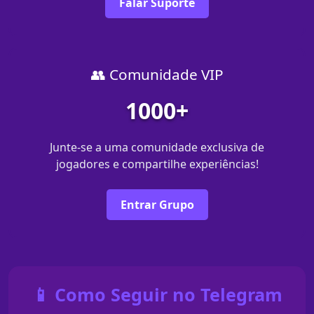
Falar Suporte
👥 Comunidade VIP
1000+
Junte-se a uma comunidade exclusiva de
jogadores e compartilhe experiências!
Entrar Grupo
📱 Como Seguir no Telegram