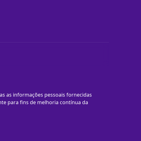
as as informações pessoais fornecidas
te para fins de melhoria contínua da