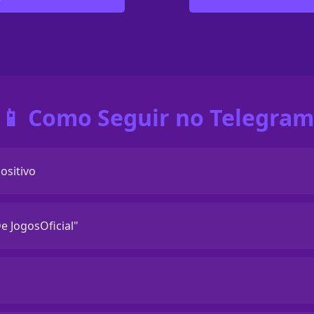
📱 Como Seguir no Telegram
ositivo
 JogosOficial"