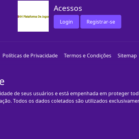
Acessos
Login
Registrar-se
Políticas de Privacidade
Termos e Condições
Sitemap
de
acidade de seus usuários e está empenhada em proteger tod
ção. Todos os dados coletados são utilizados exclusivamen