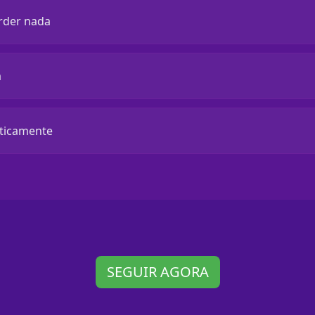
erder nada
a
aticamente
SEGUIR AGORA