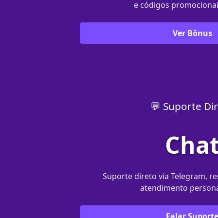
e códigos promocionai
Ver Bônus
💬 Suporte Di
Cha
Suporte direto via Telegram, r
atendimento persona
Falar Suport