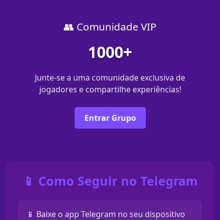
👥 Comunidade VIP
1000+
Junte-se a uma comunidade exclusiva de
jogadores e compartilhe experiências!
Entrar Grupo
📱 Como Seguir no Telegram
📱 Baixe o app Telegram no seu dispositivo