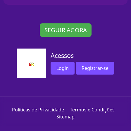
SEGUIR AGORA
Acessos
Login
Registrar-se
Políticas de Privacidade
Termos e Condições
Sitemap