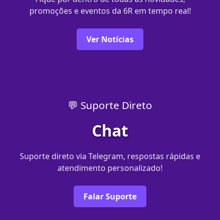
promoções e eventos da 6R em tempo real!
Ver Notícias
💬 Suporte Direto
Chat
Suporte direto via Telegram, respostas rápidas e
atendimento personalizado!
Falar Suporte