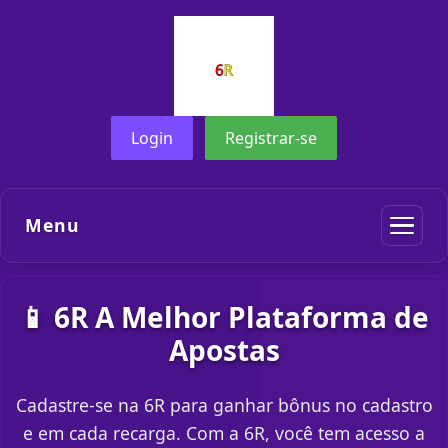
Login
Registrar-se
Menu
📱 6R A Melhor Plataforma de
Apostas
Cadastre-se na 6R para ganhar bônus no cadastro
e em cada recarga. Com a 6R, você tem acesso a