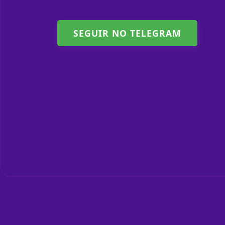
SEGUIR NO TELEGRAM