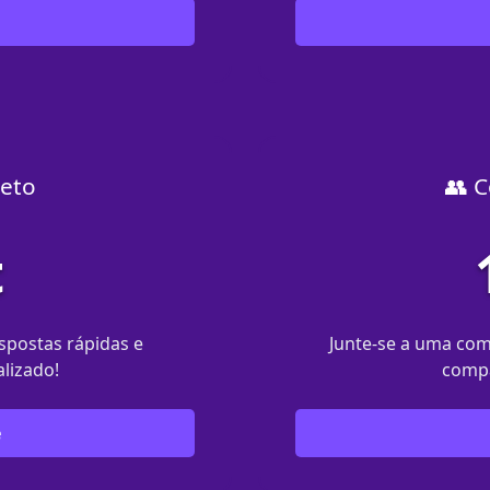
reto
👥 
t
espostas rápidas e
Junte-se a uma com
lizado!
compa
e