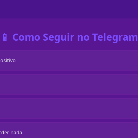
📱 Como Seguir no Telegram
ositivo
erder nada