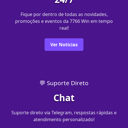
Fique por dentro de todas as novidades,
promoções e eventos da 7766 Win em tempo
real!
Ver Notícias
💬 Suporte Direto
Chat
Suporte direto via Telegram, respostas rápidas e
atendimento personalizado!