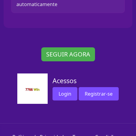
automaticamente
SEGUIR AGORA
Acessos
Login
Registrar-se