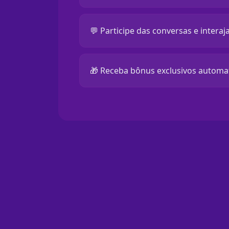
💬 Participe das conversas e interaj
🎁 Receba bônus exclusivos autom