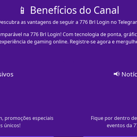
📱 Benefícios do Canal
escubra as vantagens de seguir a 776 Brl Login no Telegr
parável na 776 Brl Login! Com tecnologia de ponta, gráfic
xperiência de gaming online. Registre-se agora e mergul
sivos
📢 Notí
m, promoções especiais
Fique por dentro d
s únicos!
eventos da 7