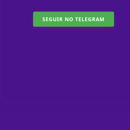
SEGUIR NO TELEGRAM