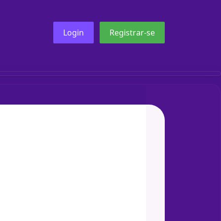
Login
Registrar-se