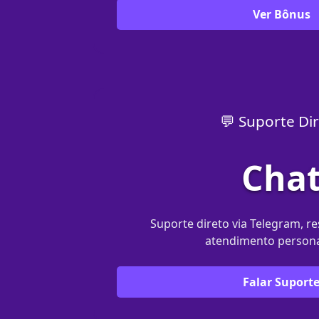
Ver Bônus
💬 Suporte Di
Cha
Suporte direto via Telegram, r
atendimento persona
Falar Suport