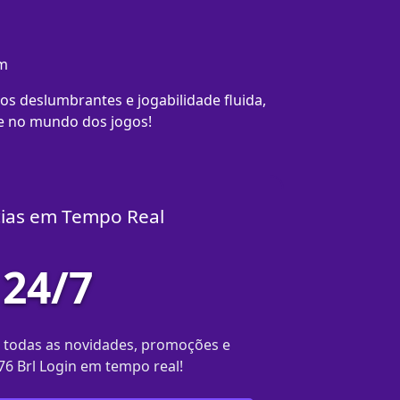
am
os deslumbrantes e jogabilidade fluida,
he no mundo dos jogos!
cias em Tempo Real
24/7
e todas as novidades, promoções e
76 Brl Login em tempo real!