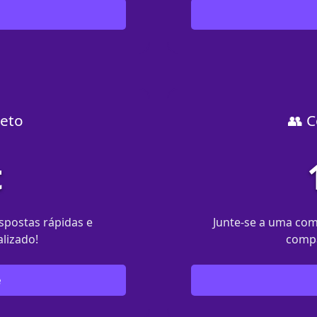
reto
👥 
t
espostas rápidas e
Junte-se a uma com
lizado!
compa
e