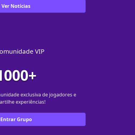
Ver Notícias
Comunidade VIP
1000+
unidade exclusiva de jogadores e
rtilhe experiências!
Entrar Grupo