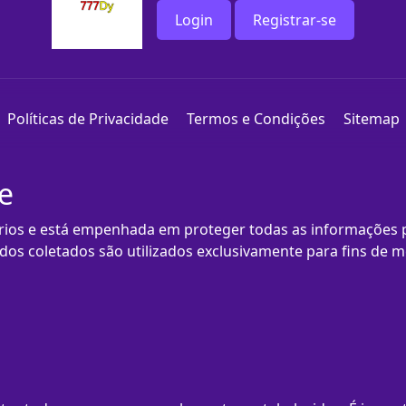
Login
Registrar-se
Políticas de Privacidade
Termos e Condições
Sitemap
de
ários e está empenhada em proteger todas as informações 
os coletados são utilizados exclusivamente para fins de m