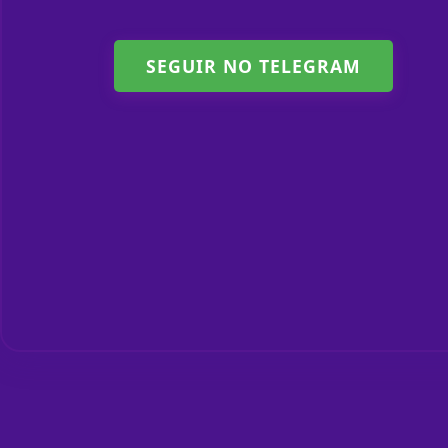
SEGUIR NO TELEGRAM