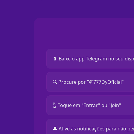
📱 Baixe o app Telegram no seu disp
🔍 Procure por "@777DyOficial"
👆 Toque em "Entrar" ou "Join"
🔔 Ative as notificações para não p