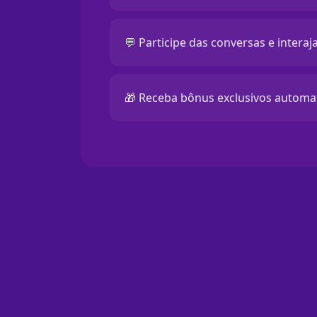
💬 Participe das conversas e interaj
🎁 Receba bônus exclusivos autom