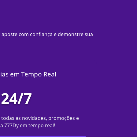
Dy aposte com confiança e demonstre sua
cias em Tempo Real
24/7
e todas as novidades, promoções e
a 777Dy em tempo real!