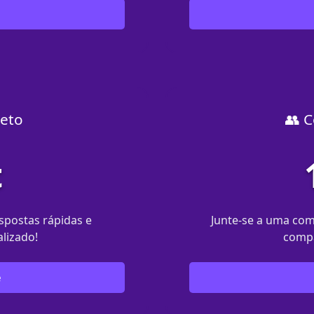
reto
👥 
t
espostas rápidas e
Junte-se a uma com
lizado!
compa
e