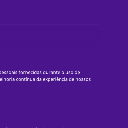
pessoais fornecidas durante o uso de
elhoria contínua da experiência de nossos