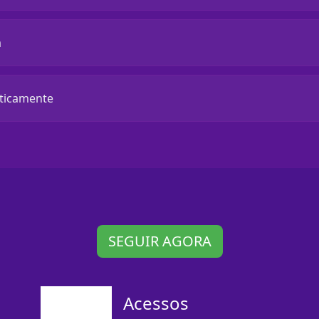
a
aticamente
SEGUIR AGORA
Acessos