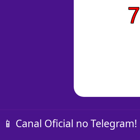
📱 Canal Oficial no Telegram!