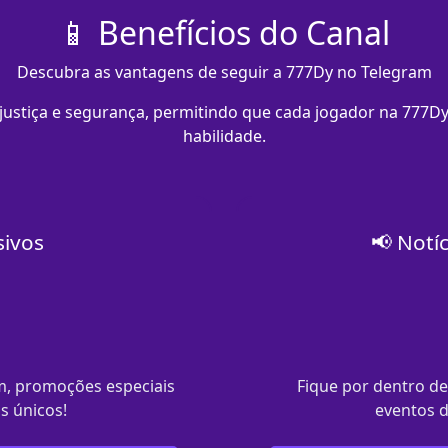
📱 Benefícios do Canal
Descubra as vantagens de seguir a 777Dy no Telegram
l justiça e segurança, permitindo que cada jogador na 777
habilidade.
sivos
📢 Notí
m, promoções especiais
Fique por dentro d
s únicos!
eventos d