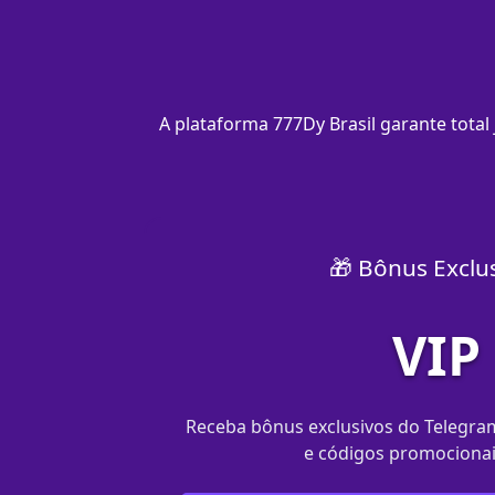
A plataforma 777Dy Brasil garante tota
🎁 Bônus Exclu
VIP
Receba bônus exclusivos do Telegra
e códigos promocionai