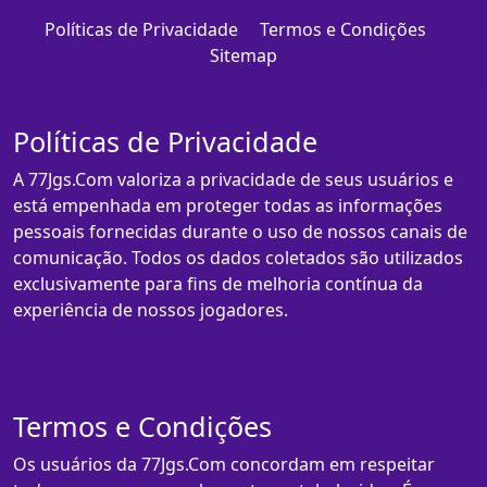
Políticas de Privacidade
Termos e Condições
Sitemap
Políticas de Privacidade
A 77Jgs.Com valoriza a privacidade de seus usuários e
está empenhada em proteger todas as informações
pessoais fornecidas durante o uso de nossos canais de
comunicação. Todos os dados coletados são utilizados
exclusivamente para fins de melhoria contínua da
experiência de nossos jogadores.
Termos e Condições
Os usuários da 77Jgs.Com concordam em respeitar