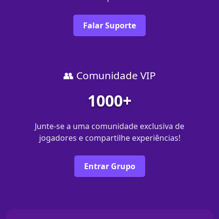
Falar Suporte
👥 Comunidade VIP
1000+
Junte-se a uma comunidade exclusiva de
jogadores e compartilhe experiências!
Entrar Grupo