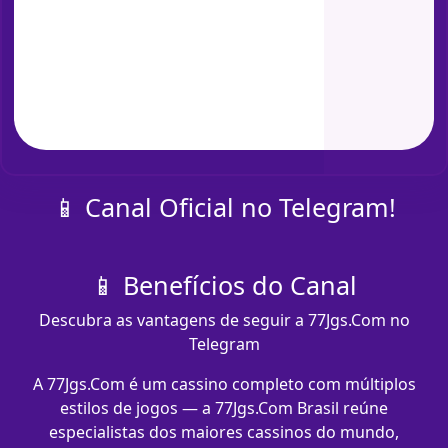
📱 Canal Oficial no Telegram!
📱 Benefícios do Canal
Descubra as vantagens de seguir a 77Jgs.Com no
Telegram
A 77Jgs.Com é um cassino completo com múltiplos
estilos de jogos — a 77Jgs.Com Brasil reúne
especialistas dos maiores cassinos do mundo,