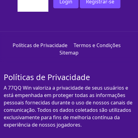
Login
Registrar-se
Políticas de Privacidade
Termos e Condições
Sitemap
Políticas de Privacidade
A 77QQ Win valoriza a privacidade de seus usuários e
está empenhada em proteger todas as informações
pessoais fornecidas durante o uso de nossos canais de
comunicação. Todos os dados coletados são utilizados
exclusivamente para fins de melhoria contínua da
experiência de nossos jogadores.