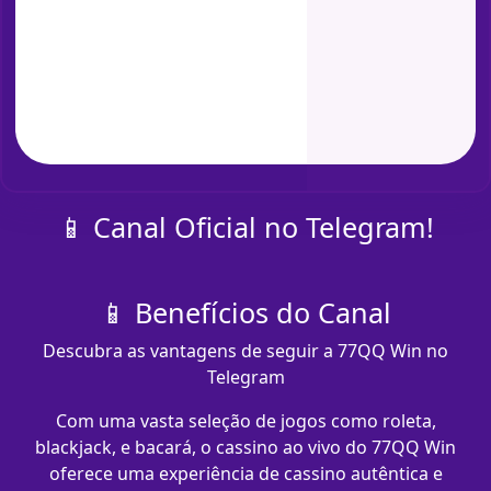
📱 Canal Oficial no Telegram!
📱 Benefícios do Canal
Descubra as vantagens de seguir a 77QQ Win no
Telegram
Com uma vasta seleção de jogos como roleta,
blackjack, e bacará, o cassino ao vivo do 77QQ Win
oferece uma experiência de cassino autêntica e