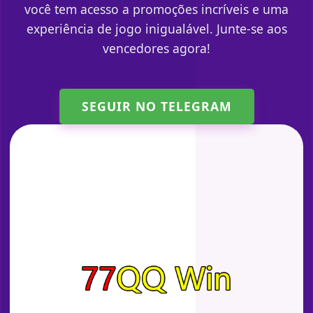
você tem acesso a promoções incríveis e uma
experiência de jogo inigualável. Junte-se aos
vencedores agora!
SEGUIR NO TELEGRAM