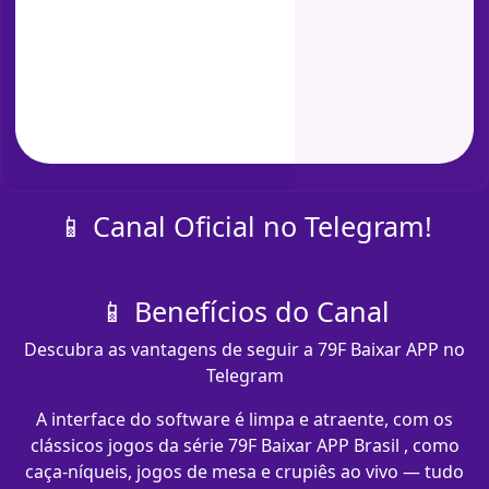
📱 Canal Oficial no Telegram!
📱 Benefícios do Canal
Descubra as vantagens de seguir a 79F Baixar APP no
Telegram
A interface do software é limpa e atraente, com os
clássicos jogos da série 79F Baixar APP Brasil , como
caça-níqueis, jogos de mesa e crupiês ao vivo — tudo