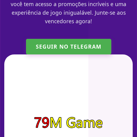
você tem acesso a promoções incríveis e uma
experiência de jogo inigualável. Junte-se aos
vencedores agora!
SEGUIR NO TELEGRAM