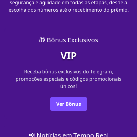
segurança e agilidade em todas as etapas, desde a
escolha dos números até o recebimento do prêmio.
🎁 Bônus Exclusivos
VIP
Receba bônus exclusivos do Telegram,
promoções especiais e códigos promocionais
únicos!
Ver Bônus
📢 Notícias em Tempo Real