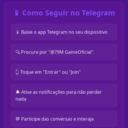
📱 Como Seguir no Telegram
📱 Baixe o app Telegram no seu dispositivo
🔍 Procure por "@79M GameOficial"
👆 Toque em "Entrar" ou "Join"
🔔 Ative as notificações para não perder
nada
💬 Participe das conversas e interaja