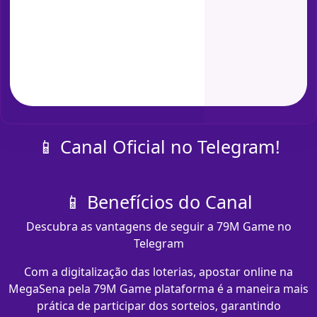
📱 Canal Oficial no Telegram!
📱 Benefícios do Canal
Descubra as vantagens de seguir a 79M Game no
Telegram
Com a digitalização das loterias, apostar online na
MegaSena pela 79M Game plataforma é a maneira mais
prática de participar dos sorteios, garantindo