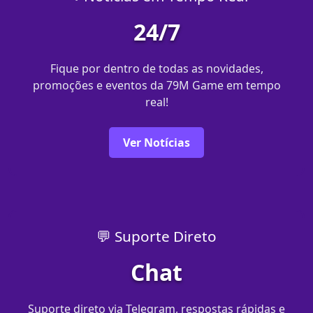
24/7
Fique por dentro de todas as novidades,
promoções e eventos da 79M Game em tempo
real!
Ver Notícias
💬 Suporte Direto
Chat
Suporte direto via Telegram, respostas rápidas e