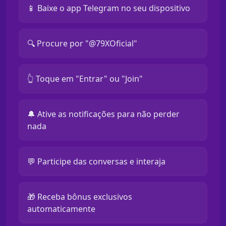
📱 Baixe o app Telegram no seu dispositivo
🔍 Procure por "@79XOficial"
👆 Toque em "Entrar" ou "Join"
🔔 Ative as notificações para não perder
nada
💬 Participe das conversas e interaja
🎁 Receba bônus exclusivos
automaticamente