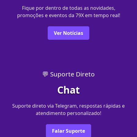
Fique por dentro de todas as novidades,
promoções e eventos da 79X em tempo real!
Ver Notícias
💬 Suporte Direto
Chat
Suporte direto via Telegram, respostas rápidas e
atendimento personalizado!
Falar Suporte