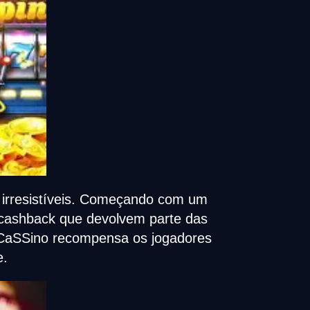
irresistíveis. Começando com um
 cashback que devolvem parte das
t CaSSino recompensa os jogadores
e.