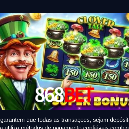
garantem que todas as transações, sejam depósi
ma utiliza métodos de pagamento confiáveis combi