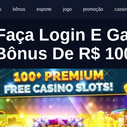
s
bônus
esporte
jogo
promoção
cassi
Faça Login E 
Bônus De R$ 10