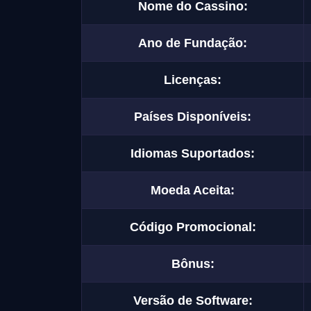
Nome do Cassino:
Ano de Fundação:
Licenças:
Países Disponíveis:
Idiomas Suportados:
Moeda Aceita:
Código Promocional:
Bônus:
Versão de Software: