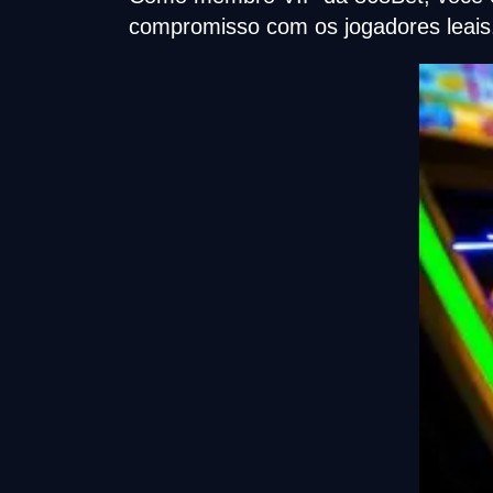
compromisso com os jogadores leais